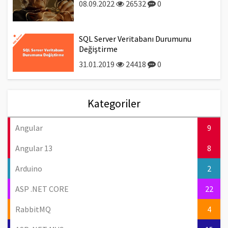
08.09.2022
26532
0
SQL Server Veritabanı Durumunu
Değiştirme
31.01.2019
24418
0
Kategoriler
Angular
9
Angular 13
8
Arduino
2
ASP .NET CORE
22
RabbitMQ
4