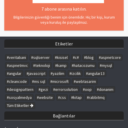
7 abone arasına katılın.
Bilgilerinizin güvenliği benim için önemlidir. Hiç bir kişi, kurum
veya kuruluş ile paylaşılmaz.
Etiketler
#veritabani
#sqlserver
#kisisel
#c#
#blog
#aspnetcore
#aspnetmvc
#teknoloji
#kamp
#hatacozumu
#mysql
#angular
#javascript
#yazilim
#izcilik
#angular13
#cleancode
#ms sql
#microsoft
#webtasarim
#designpattern
#gezi
#errorsolution
#oop
#donanim
#sosyalmedya
#website
#css
#kitap
#rabbitmq
Tüm Etiketler
Bağlantılar