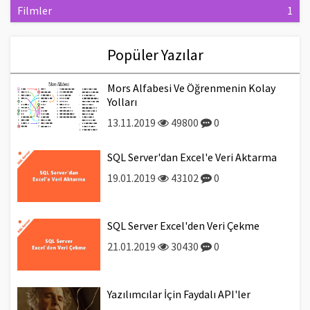
Filmler
1
Popüler Yazılar
Mors Alfabesi Ve Öğrenmenin Kolay
Yolları
13.11.2019
49800
0
SQL Server'dan Excel'e Veri Aktarma
19.01.2019
43102
0
SQL Server Excel'den Veri Çekme
21.01.2019
30430
0
Yazılımcılar İçin Faydalı API'ler