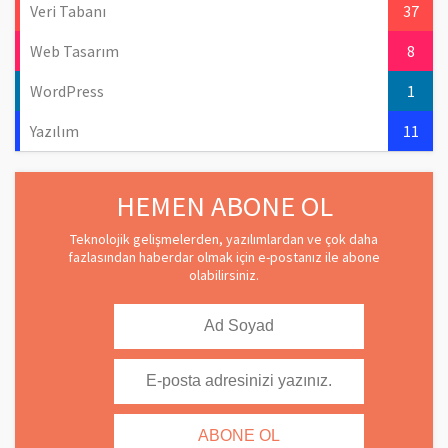
Veri Tabanı
37
Web Tasarım
8
WordPress
1
Yazılım
11
HEMEN ABONE OL
Teknolojik gelişmelerden, yazılımlardan ve çok daha
fazlasından haberdar olmak için e-postanız ile abone
olabilirsiniz.