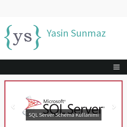
Yasin Sunmaz
Togg
navig
Geri
İleri
SQL Server Schema Kullanımı