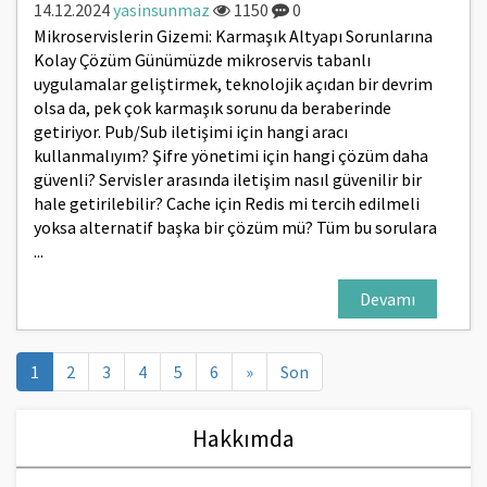
14.12.2024
yasinsunmaz
1150
0
Mikroservislerin Gizemi: Karmaşık Altyapı Sorunlarına
Kolay Çözüm Günümüzde mikroservis tabanlı
uygulamalar geliştirmek, teknolojik açıdan bir devrim
olsa da, pek çok karmaşık sorunu da beraberinde
getiriyor. Pub/Sub iletişimi için hangi aracı
kullanmalıyım? Şifre yönetimi için hangi çözüm daha
güvenli? Servisler arasında iletişim nasıl güvenilir bir
hale getirilebilir? Cache için Redis mi tercih edilmeli
yoksa alternatif başka bir çözüm mü? Tüm bu sorulara
...
Devamı
(current)
1
2
3
4
5
6
»
Son
Hakkımda