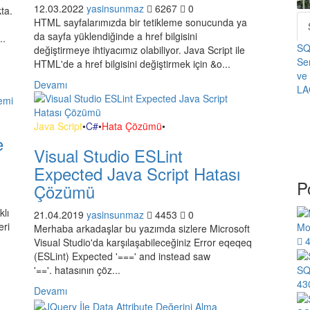
12.03.2022
yasinsunmaz
6267
0
kta.
HTML sayfalarımızda bir tetikleme sonucunda ya
da sayfa yüklendiğinde a href bilgisini
..
SQ
değiştirmeye ihtiyacımız olabiliyor. Java Script ile
Se
HTML'de a href bilgisini değiştirmek için &o...
ve
Devamı
LA
Java Script
•
C#
•
Hata Çözümü
•
e
Visual Studio ESLint
Expected Java Script Hatası
P
Çözümü
klı
21.04.2019
yasinsunmaz
4453
0
eri
Mo
Merhaba arkadaşlar bu yazımda sizlere Microsoft
4
Visual Studio'da karşılaşabileceğiniz Error eqeqeq
(ESLint) Expected '===' and instead saw
SQ
'=='. hatasının çöz...
43
Devamı