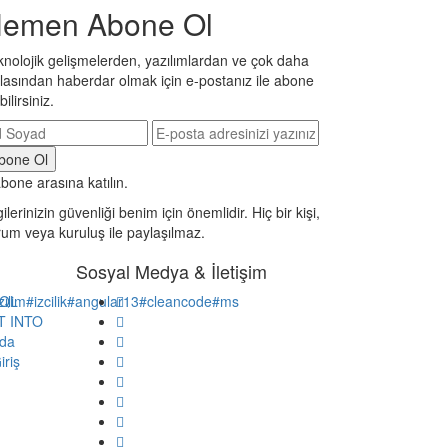
emen Abone Ol
knolojik gelişmelerden, yazılımlardan ve çok daha
zlasından haberdar olmak için e-postanız ile abone
bilirsiniz.
bone arasına katılın.
gilerinizin güvenliği benim için önemlidir. Hiç bir kişi,
rum veya kuruluş ile paylaşılmaz.
Sosyal Medya & İletişim
zilim
QL
#izcilik
#angular13
#cleancode
#ms
T INTO
'da
iriş