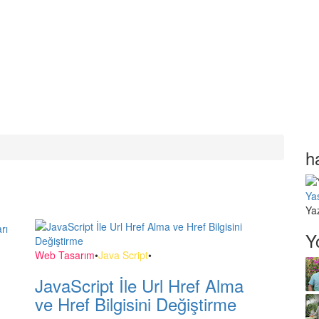
h
Ya
Ya
Y
Web Tasarım
•
Java Script
•
JavaScript İle Url Href Alma
ve Href Bilgisini Değiştirme