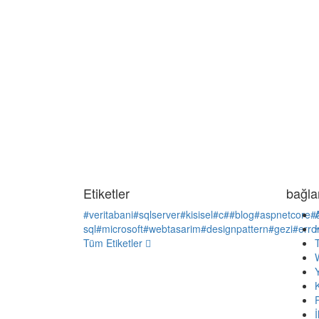
Etiketler
bağlan
#veritabani
#sqlserver
#kisisel
#c#
#blog
#aspnetcore
#
sql
#microsoft
#webtasarim
#designpattern
#gezi
#erro
Tüm Etiketler
K
İ