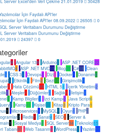
L Server Excel'den Veri Çekme
21.01.2019
30428
0
ılımcılar İçin Faydalı API'ler
08.09.2022
26505
0
L Server Veritabanı Durumunu Değiştirme
.01.2019
24397
0
ategoriler
gular
9
Angular 13
8
Arduino
2
ASP .NET CORE
22
abbitMQ
4
ASP .NET MVC
15
Blog
25
C#
18
Clean
de
7
CSS 3
4
Devops
1
Dizi
1
Docker
1
Donanım
6
upal
1
Etkinlik
2
Film
2
Gezi
10
Girişimcilik
5
aber
1
Hata Çözümü
10
HTML 5
1
İçerik Yönetimi
2
cilik
8
Ateşler
1
Düğümler
1
Sağlık
1
İletişim
1
enel
1
Kamp Bilgileri
1
İzci Kampı
2
Java Script
6
Query
2
Kamp
11
Kişisel
26
Kitap
3
Kripto Para
1
nux
1
Microservices
1
MySQL
9
Oyun
1
PHP
1
rogramlar
2
Redis
1
Sanat
4
SEO
1
Server &
main
1
Sosyal Medya
5
SQL Server
34
Teknoloji
15
ri Tabanı
37
Web Tasarım
8
WordPress
1
Yazılım
11