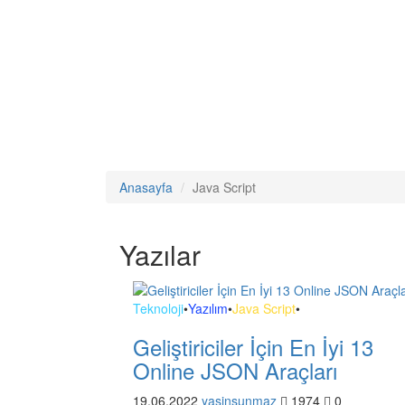
Anasayfa
Java Script
Yazılar
Teknoloji
•
Yazılım
•
Java Script
•
Geliştiriciler İçin En İyi 13
Online JSON Araçları
19.06.2022
yasinsunmaz
1974
0