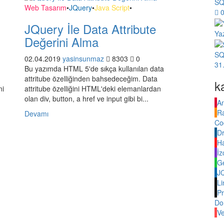
SQ
Web Tasarım
•
JQuery
•
Java Script
•
JQuery İle Data Attribute
Yaz
Değerini Alma
SQ
02.04.2019
yasinsunmaz
8303
0
31
Bu yazımda HTML 5'de sıkça kullanılan data
attritube özelliğinden bahsedeceğim. Data
k
ni
attritube özelliğini HTML'deki elemanlardan
olan div, button, a href ve input gibi bi...
An
R
Devamı
Co
Dr
H
İz
G
J
Li
P
Do
Ve