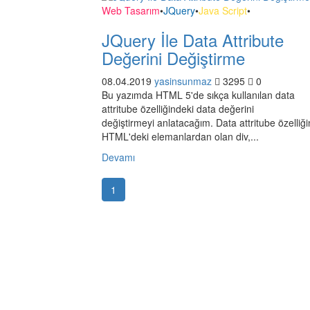
Web Tasarım
•
JQuery
•
Java Script
•
JQuery İle Data Attribute
Değerini Değiştirme
08.04.2019
yasinsunmaz
3295
0
Bu yazımda HTML 5'de sıkça kullanılan data
attritube özelliğindeki data değerini
değiştirmeyi anlatacağım. Data attritube özelliği
HTML'deki elemanlardan olan div,...
Devamı
(current)
1