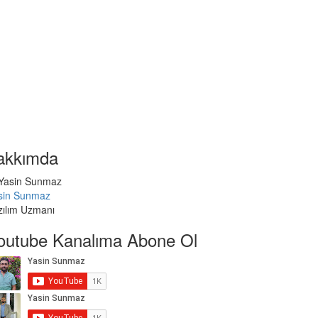
akkımda
sin Sunmaz
zılım Uzmanı
outube Kanalıma Abone Ol