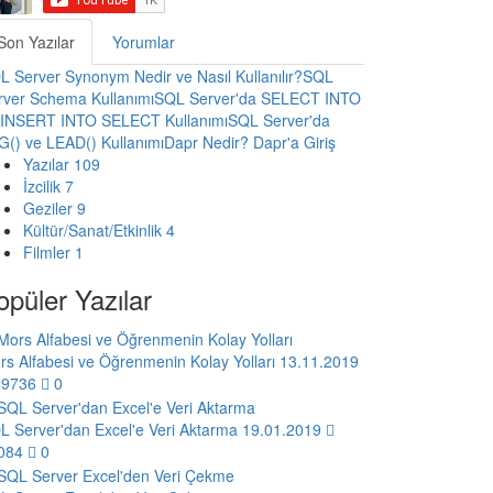
Son Yazılar
Yorumlar
L Server Synonym Nedir ve Nasıl Kullanılır?
SQL
rver Schema Kullanımı
SQL Server'da SELECT INTO
 INSERT INTO SELECT Kullanımı
SQL Server'da
G() ve LEAD() Kullanımı
Dapr Nedir? Dapr'a Giriş
Yazılar
109
İzcilik
7
Geziler
9
Kültür/Sanat/Etkinlik
4
Filmler
1
opüler Yazılar
rs Alfabesi ve Öğrenmenin Kolay Yolları
13.11.2019
9736
0
L Server'dan Excel'e Veri Aktarma
19.01.2019
084
0