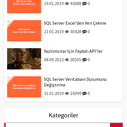
19.01.2019
43088
0
SQL Server Excel'den Veri Çekme
21.01.2019
30428
0
Yazılımcılar İçin Faydalı API'ler
08.09.2022
26505
0
SQL Server Veritabanı Durumunu
Değiştirme
31.01.2019
24399
0
Kategoriler