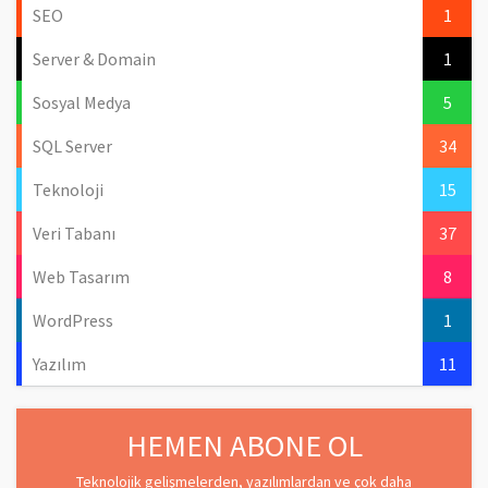
SEO
1
Server & Domain
1
Sosyal Medya
5
SQL Server
34
Teknoloji
15
Veri Tabanı
37
Web Tasarım
8
WordPress
1
Yazılım
11
HEMEN ABONE OL
Teknolojik gelişmelerden, yazılımlardan ve çok daha