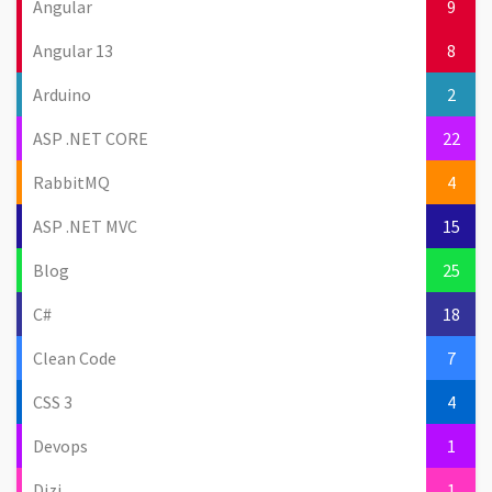
Angular
9
Angular 13
8
Arduino
2
ASP .NET CORE
22
RabbitMQ
4
ASP .NET MVC
15
Blog
25
C#
18
Clean Code
7
CSS 3
4
Devops
1
Dizi
1