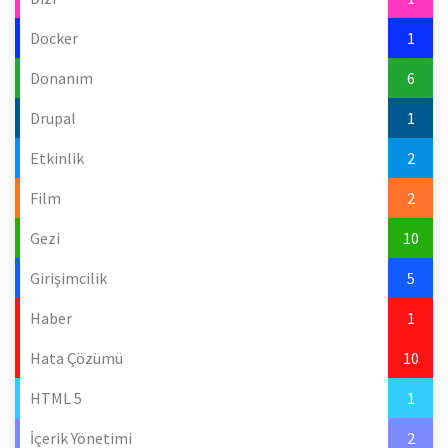
Docker
1
Donanım
6
Drupal
1
Etkinlik
2
Film
2
Gezi
10
Girişimcilik
5
Haber
1
Hata Çözümü
10
HTML 5
1
İçerik Yönetimi
2