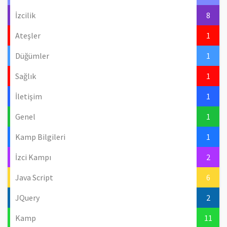
İzcilik
8
Ateşler
1
Düğümler
1
Sağlık
1
İletişim
1
Genel
1
Kamp Bilgileri
1
İzci Kampı
2
Java Script
6
JQuery
2
Kamp
11