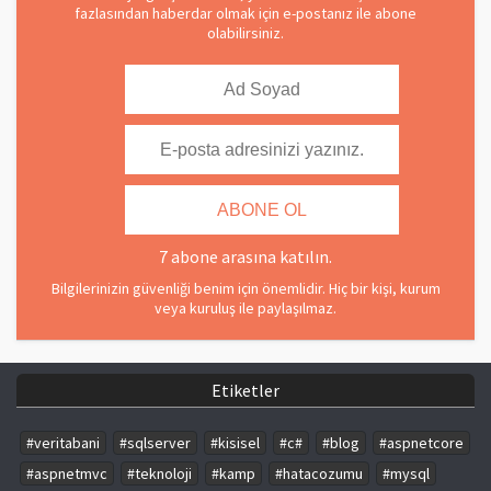
fazlasından haberdar olmak için e-postanız ile abone
olabilirsiniz.
7 abone arasına katılın.
Bilgilerinizin güvenliği benim için önemlidir. Hiç bir kişi, kurum
veya kuruluş ile paylaşılmaz.
Etiketler
#veritabani
#sqlserver
#kisisel
#c#
#blog
#aspnetcore
#aspnetmvc
#teknoloji
#kamp
#hatacozumu
#mysql