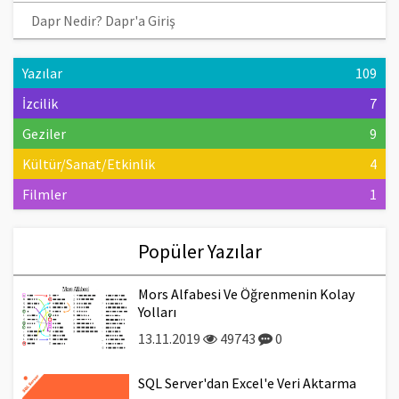
Dapr Nedir? Dapr'a Giriş
Yazılar
109
İzcilik
7
Geziler
9
Kültür/Sanat/Etkinlik
4
Filmler
1
Popüler Yazılar
Mors Alfabesi Ve Öğrenmenin Kolay
Yolları
13.11.2019
49743
0
SQL Server'dan Excel'e Veri Aktarma