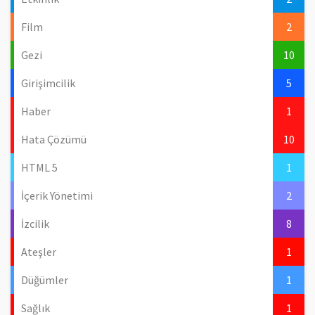
Film
2
Gezi
10
Girişimcilik
5
Haber
1
Hata Çözümü
10
HTML 5
1
İçerik Yönetimi
2
İzcilik
8
Ateşler
1
Düğümler
1
Sağlık
1