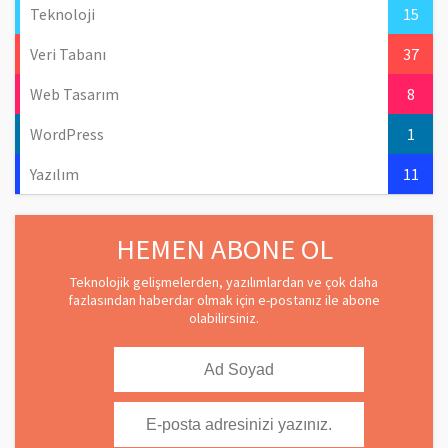
Teknoloji
15
Veri Tabanı
37
Web Tasarım
8
WordPress
1
Yazılım
11
HEMEN ABONE OL
Teknolojik gelişmelerden, yazılımlardan ve çok daha
fazlasından haberdar olmak için e-postanız ile abone
olabilirsiniz.