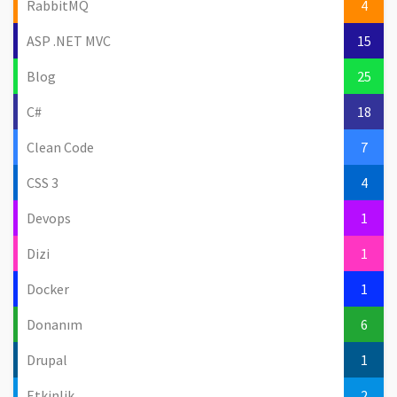
RabbitMQ
4
ASP .NET MVC
15
Blog
25
C#
18
Clean Code
7
CSS 3
4
Devops
1
Dizi
1
Docker
1
Donanım
6
Drupal
1
Etkinlik
2