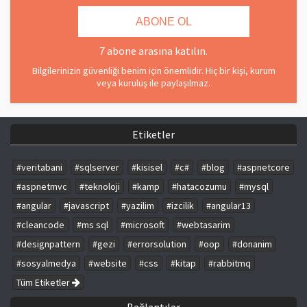
7 abone arasına katılın.
Bilgilerinizin güvenliği benim için önemlidir. Hiç bir kişi, kurum
veya kuruluş ile paylaşılmaz.
Etiketler
#veritabani
#sqlserver
#kisisel
#c#
#blog
#aspnetcore
#aspnetmvc
#teknoloji
#kamp
#hatacozumu
#mysql
#angular
#javascript
#yazilim
#izcilik
#angular13
#cleancode
#ms sql
#microsoft
#webtasarim
#designpattern
#gezi
#errorsolution
#oop
#donanim
#sosyalmedya
#website
#css
#kitap
#rabbitmq
Tüm Etiketler