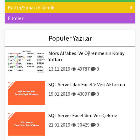
Kültür/Sanat/Etkinlik
4
Filmler
1
Popüler Yazılar
Mors Alfabesi Ve Öğrenmenin Kolay
Yolları
13.11.2019
49787
0
SQL Server'dan Excel'e Veri Aktarma
19.01.2019
43097
0
SQL Server Excel'den Veri Çekme
21.01.2019
30429
0