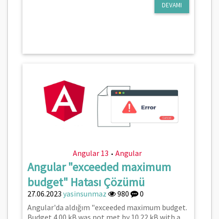
DEVAMI
Angular 13
Angular
•
Angular "exceeded maximum
budget" Hatası Çözümü
27.06.2023
yasinsunmaz
980
0
Angular'da aldığım "exceeded maximum budget.
Budget 4.00 kB was not met by 10.22 kB with a