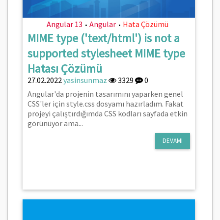
Angular 13
Angular
Hata Çözümü
•
•
MIME type ('text/html') is not a
supported stylesheet MIME type
Hatası Çözümü
27.02.2022
yasinsunmaz
3329
0
Angular'da projenin tasarımını yaparken genel
CSS'ler için style.css dosyamı hazırladım. Fakat
projeyi çalıştırdığımda CSS kodları sayfada etkin
görünüyor ama...
DEVAMI