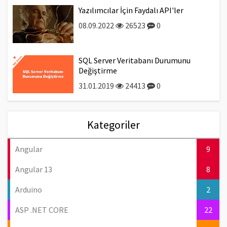
Yazılımcılar İçin Faydalı API'ler
08.09.2022
26523
0
SQL Server Veritabanı Durumunu
Değiştirme
31.01.2019
24413
0
Kategoriler
Angular
9
Angular 13
8
Arduino
2
ASP .NET CORE
22