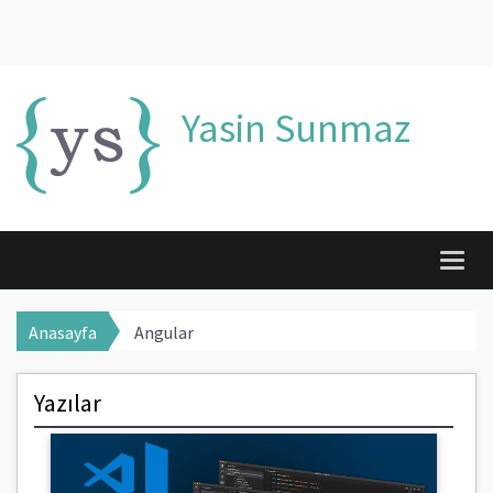
Yasin Sunmaz
Togg
navig
Anasayfa
Angular
Yazılar