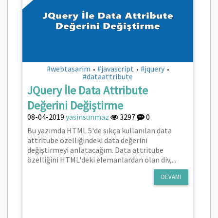
#webtasarim
#javascript
#jquery
•
•
•
#dataattribute
JQuery İle Data Attribute
Değerini Değiştirme
08-04-2019
yasinsunmaz
3297
0
Bu yazımda HTML 5'de sıkça kullanılan data
attritube özelliğindeki data değerini
değiştirmeyi anlatacağım. Data attritube
özelliğini HTML'deki elemanlardan olan div,...
DEVAMI