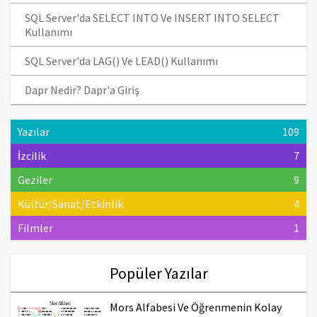
SQL Server'da SELECT INTO Ve INSERT INTO SELECT
Kullanımı
SQL Server'da LAG() Ve LEAD() Kullanımı
Dapr Nedir? Dapr'a Giriş
Yazılar
109
İzcilik
7
Geziler
9
Kültür/Sanat/Etkinlik
4
Filmler
1
Popüler Yazılar
Mors Alfabesi Ve Öğrenmenin Kolay