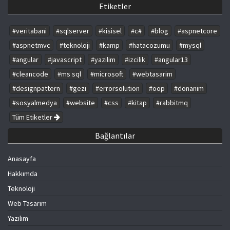
Etiketler
#veritabani
#sqlserver
#kisisel
#c#
#blog
#aspnetcore
#aspnetmvc
#teknoloji
#kamp
#hatacozumu
#mysql
#angular
#javascript
#yazilim
#izcilik
#angular13
#cleancode
#ms sql
#microsoft
#webtasarim
#designpattern
#gezi
#errorsolution
#oop
#donanim
#sosyalmedya
#website
#css
#kitap
#rabbitmq
Tüm Etiketler
Bağlantılar
Anasayfa
Hakkımda
Teknoloji
Web Tasarım
Yazılım