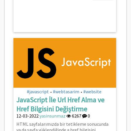
#javascript
#webtasarim
#website
•
•
JavaScript İle Url Href Alma ve
Href Bilgisini Değiştirme
12-03-2022
yasinsunmaz
6267
0
HTML sayfalarımızda bir tetikleme sonucunda
ya da sayfa yüklendiğinde a href bilgisini