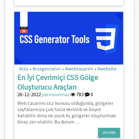
#css
#cssgenrator
#webtasarim
#website
•
•
•
En İyi Çevrimiçi CSS Gölge
Oluşturucu Araçları
26-12-2022
yasinsunmaz
783
0
Web tasarımı söz konusu olduğunda, gölgeler
sayfalarınıza çok fazla derinlik ve boyut
katabilir. Ama ne yazık ki, gölgeler oluşturmak
biraz zor olabilir. Bu durum ...
DEVAMI