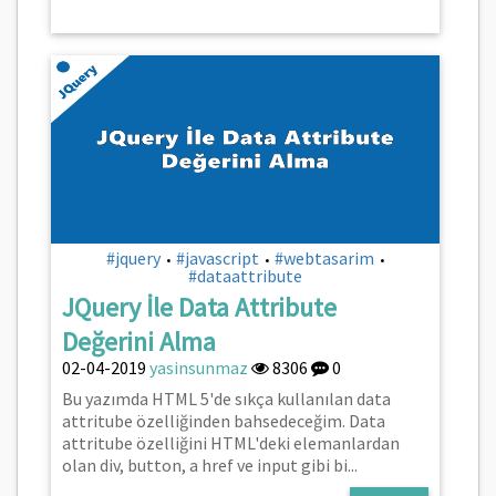
#jquery
#javascript
#webtasarim
•
•
•
#dataattribute
JQuery İle Data Attribute
Değerini Alma
02-04-2019
yasinsunmaz
8306
0
Bu yazımda HTML 5'de sıkça kullanılan data
attritube özelliğinden bahsedeceğim. Data
attritube özelliğini HTML'deki elemanlardan
olan div, button, a href ve input gibi bi...