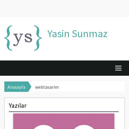
Yasin Sunmaz
Togg
navig
Anasayfa
webtasarim
Yazılar