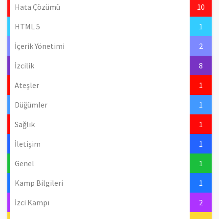
Hata Çözümü
10
HTML 5
1
İçerik Yönetimi
2
İzcilik
8
Ateşler
1
Düğümler
1
Sağlık
1
İletişim
1
Genel
1
Kamp Bilgileri
1
İzci Kampı
2