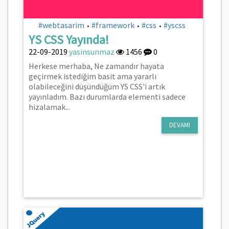
#webtasarim
#framework
#css
#yscss
•
•
•
YS CSS Yayında!
22-09-2019
yasinsunmaz
1456
0
Herkese merhaba, Ne zamandır hayata
geçirmek istediğim basit ama yararlı
olabileceğini düşündüğüm YS CSS'i artık
yayınladım. Bazı durumlarda elementi sadece
hizalamak...
DEVAMI