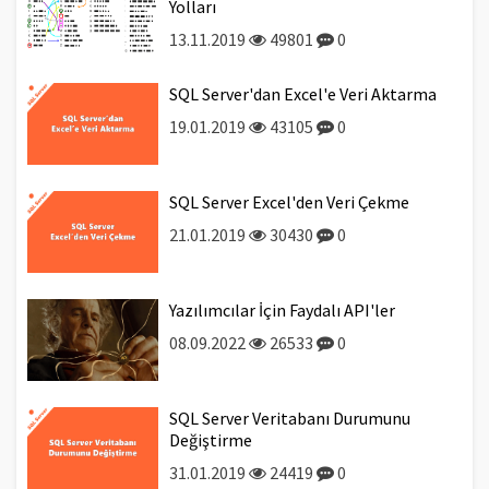
Yolları
13.11.2019
49801
0
SQL Server'dan Excel'e Veri Aktarma
19.01.2019
43105
0
SQL Server Excel'den Veri Çekme
21.01.2019
30430
0
Yazılımcılar İçin Faydalı API'ler
08.09.2022
26533
0
SQL Server Veritabanı Durumunu
Değiştirme
31.01.2019
24419
0