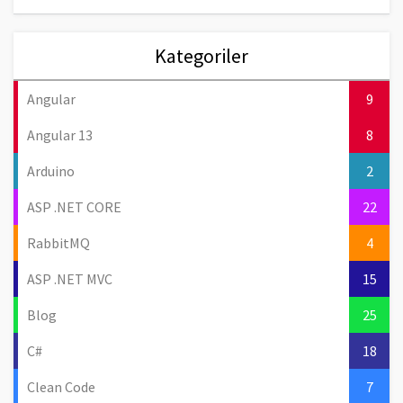
Kategoriler
Angular
9
Angular 13
8
Arduino
2
ASP .NET CORE
22
RabbitMQ
4
ASP .NET MVC
15
Blog
25
C#
18
Clean Code
7