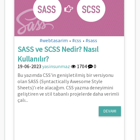
#webtasarim
#css
#sass
•
•
SASS ve SCSS Nedir? Nasıl
Kullanılır?
19-06-2023
yasinsunmaz
1704
0
Bu yazımda CSS'in genişletilmiş bir versiyonu
olan SASS (Syntactically Awesome Style
Sheets)'ı ele alacağım. CSS yazma deneyimini
geliştiren ve stil tabanlı projelerde daha verimli
çalı...
DEVAMI