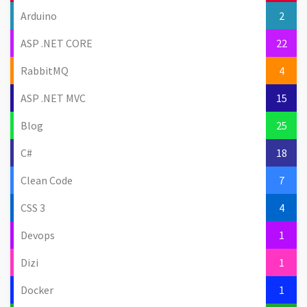
Arduino
2
ASP .NET CORE
22
RabbitMQ
4
ASP .NET MVC
15
Blog
25
C#
18
Clean Code
7
CSS 3
4
Devops
1
Dizi
1
Docker
1