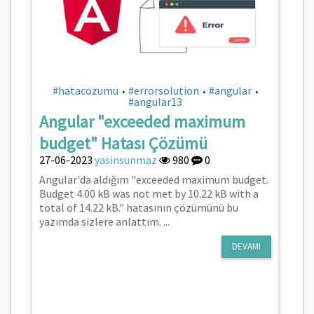
#hatacozumu
#errorsolution
#angular
•
•
•
#angular13
Angular "exceeded maximum
budget" Hatası Çözümü
27-06-2023
yasinsunmaz
980
0
Angular'da aldığım "exceeded maximum budget.
Budget 4.00 kB was not met by 10.22 kB with a
total of 14.22 kB." hatasının çözümünü bu
yazımda sizlere anlattım. ...
DEVAMI