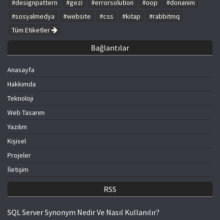
#designpattern
#gezi
#errorsolution
#oop
#donanim
#sosyalmedya
#website
#css
#kitap
#rabbitmq
Tüm Etiketler
Bağlantılar
Anasayfa
Hakkımda
Teknoloji
Web Tasarım
Yazılım
Kişisel
Projeler
İletişim
RSS
SQL Server Synonym Nedir Ve Nasıl Kullanılır?