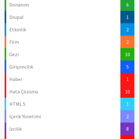
Donanım
6
Drupal
1
Etkinlik
2
Film
2
Gezi
10
Girişimcilik
5
Haber
1
Hata Çözümü
10
HTML 5
1
İçerik Yönetimi
2
İzcilik
8