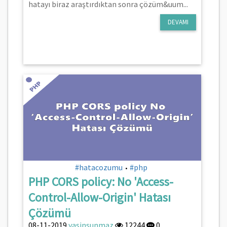
hatayı biraz araştırdıktan sonra çözüm&uum...
DEVAMI
#hatacozumu
#php
•
PHP CORS policy: No 'Access-
Control-Allow-Origin' Hatası
Çözümü
08-11-2019
yasinsunmaz
12244
0