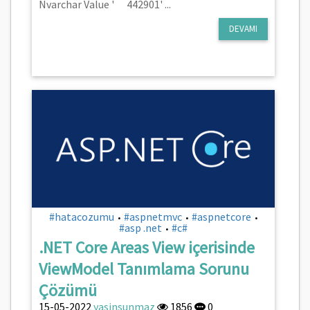
Nvarchar Value ' 442901' ...
DEVAMI
#hatacozumu
#aspnetmvc
#aspnetcore
•
•
•
#asp .net
#c#
•
.NET Core Areas View içerisinde
ViewModel Tanımlama Sorunu
Çözümü
15-05-2022
yasinsunmaz
1856
0