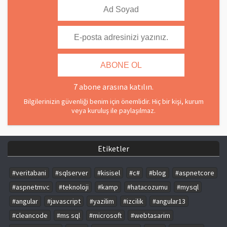
7 abone arasına katılın.
Bilgilerinizin güvenliği benim için önemlidir. Hiç bir kişi, kurum
veya kuruluş ile paylaşılmaz.
Etiketler
#veritabani
#sqlserver
#kisisel
#c#
#blog
#aspnetcore
#aspnetmvc
#teknoloji
#kamp
#hatacozumu
#mysql
#angular
#javascript
#yazilim
#izcilik
#angular13
#cleancode
#ms sql
#microsoft
#webtasarim