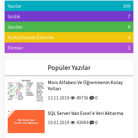
Yazılar
109
İzcilik
7
Geziler
9
Kültür/Sanat/Etkinlik
4
Filmler
1
Popüler Yazılar
Mors Alfabesi Ve Öğrenmenin Kolay
Yolları
13.11.2019
49736
0
SQL Server'dan Excel'e Veri Aktarma
19.01.2019
43084
0