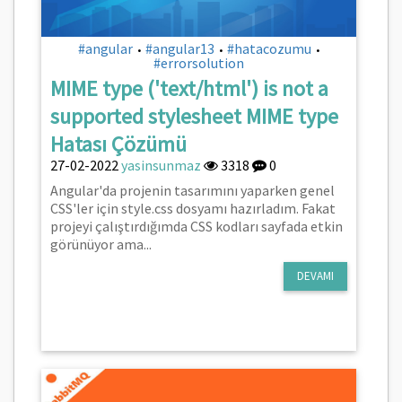
#angular
#angular13
#hatacozumu
•
•
•
#errorsolution
MIME type ('text/html') is not a
supported stylesheet MIME type
Hatası Çözümü
27-02-2022
yasinsunmaz
3318
0
Angular'da projenin tasarımını yaparken genel
CSS'ler için style.css dosyamı hazırladım. Fakat
projeyi çalıştırdığımda CSS kodları sayfada etkin
görünüyor ama...
DEVAMI