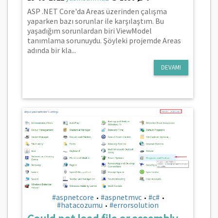
ASP .NET Core'da Areas üzerinden çalışma
yaparken bazı sorunlar ile karşılaştım. Bu
yaşadığım sorunlardan biri ViewModel
tanımlama sorunuydu. Şöyleki projemde Areas
adında bir kla...
DEVAMI
#aspnetcore
#aspnetmvc
#c#
•
•
•
#hatacozumu
#errorsolution
•