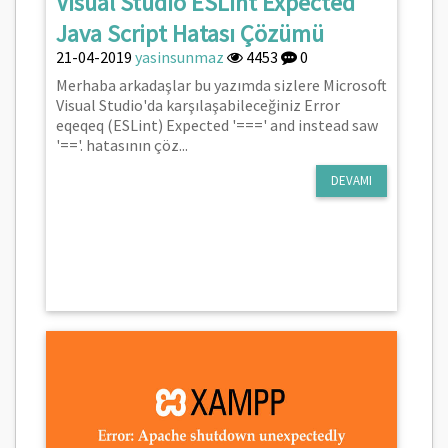
Visual Studio ESLint Expected
Java Script Hatası Çözümü
21-04-2019
yasinsunmaz
4453
0
Merhaba arkadaşlar bu yazımda sizlere Microsoft
Visual Studio'da karşılaşabileceğiniz Error
eqeqeq (ESLint) Expected '===' and instead saw
'=='. hatasının çöz...
DEVAMI