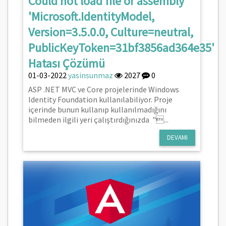
Could not load file or assembly
'Microsoft.IdentityModel,
Version=3.5.0.0, Culture=neutral,
PublicKeyToken=31bf3856ad364e35'
Hatası Çözümü
01-03-2022
yasinsunmaz
2027
0
ASP .NET MVC ve Core projelerinde Windows
Identity Foundation kullanılabiliyor. Proje
içerinde bunun kullanıp kullanılmadığını
bilmeden ilgili yeri çalıştırdığınızda "...
DEVAMI