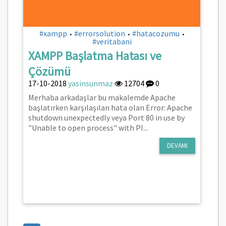
#xampp
#errorsolution
#hatacozumu
•
•
•
#veritabani
XAMPP Başlatma Hatası ve
Çözümü
17-10-2018
yasinsunmaz
12704
0
Merhaba arkadaşlar bu makalemde Apache
başlatırken karşılaşılan hata olan Error: Apache
shutdown unexpectedly veya Port 80 in use by
"Unable to open process" with PI...
DEVAMI