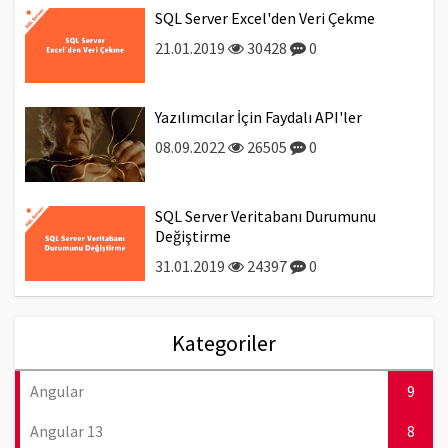
SQL Server Excel'den Veri Çekme
21.01.2019
30428
0
Yazılımcılar İçin Faydalı API'ler
08.09.2022
26505
0
SQL Server Veritabanı Durumunu
Değiştirme
31.01.2019
24397
0
Kategoriler
Angular
9
Angular 13
8