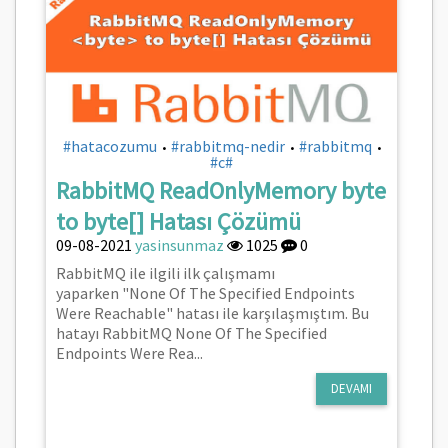
#hatacozumu
#rabbitmq-nedir
#rabbitmq
•
•
•
#c#
RabbitMQ ReadOnlyMemory byte
to byte[] Hatası Çözümü
09-08-2021
yasinsunmaz
1025
0
RabbitMQ ile ilgili ilk çalışmamı
yaparken "None Of The Specified Endpoints
Were Reachable" hatası ile karşılaşmıştım. Bu
hatayı RabbitMQ None Of The Specified
Endpoints Were Rea...
DEVAMI