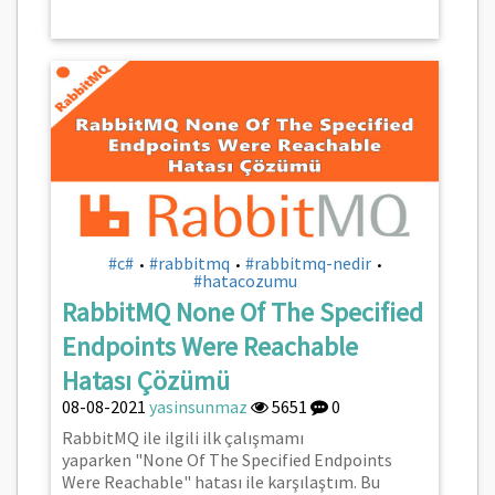
#c#
#rabbitmq
#rabbitmq-nedir
•
•
•
#hatacozumu
RabbitMQ None Of The Specified
Endpoints Were Reachable
Hatası Çözümü
08-08-2021
yasinsunmaz
5651
0
RabbitMQ ile ilgili ilk çalışmamı
yaparken "None Of The Specified Endpoints
Were Reachable" hatası ile karşılaştım. Bu