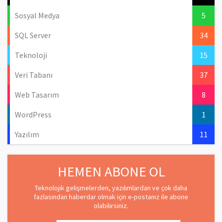
Sosyal Medya
5
SQL Server
34
Teknoloji
15
Veri Tabanı
37
Web Tasarım
8
WordPress
1
Yazılım
11
HEMEN ABONE OL
Teknolojik gelişmelerden, yazılımlardan ve çok daha
fazlasından haberdar olmak için e-postanız ile abone
olabilirsiniz.